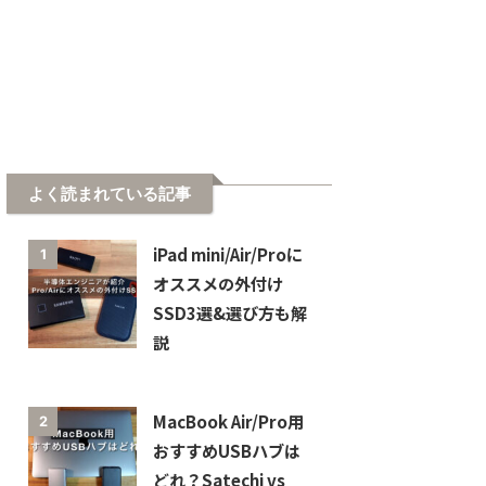
よく読まれている記事
iPad mini/Air/Proに
1
オススメの外付け
SSD3選&選び方も解
説
MacBook Air/Pro用
2
おすすめUSBハブは
どれ？Satechi vs