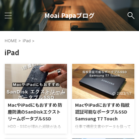
Moai Papaブログ
HOME
>
iPad
>
iPad
2023/1/7
2023/1/7
MacやiPadにもおすすめ 防
MacやiPadにおすすめ 指紋
塵防滴のSanDiskエクスト
認証可能なポータブルSSD
リームポータブルSSD
Samsung T7 Touch
HDD・SSDが壊れた経験がある
仕事で機密文書やデータを扱って
有名メーカーで壊れにくいSSDを
いて、セキュリティ対策がしっか
探している安心安全なポータブル
りとしたポータブルSSDを探して