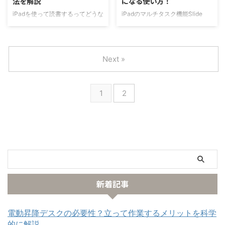
法を解説
になる使い方！
の筆者が11インチ iPad Proを3ヶ
す。 iPad Pro/AirとUSB-Cハブが
月使用してみて感じた10のこと
あればノートパソコンなんていら
iPadを使って読書するってどうな
iPadのマルチタスク機能Slide
を紹介していきま ...
ないかも？と思えるほど便利にな
んだろう？ もっと効率よく読書
Over(スライドオーバー)っていま
りますので、是非最後までご覧く
がしたい！！ 読書はするけど、
いち操作がわからないし、使う場
ださい。 【結論】iPa ...
全然身になってない・・・ 本は
面ないんだよなーと思っている
読んでいるんだけど、身になって
方。 この記事では、iPadを2倍も
Next »
いなかったり活用できなかったり
3倍も効率よく使えるマルチタス
していませんか？本を一度読んだ
ク機能Slide Overの基本的な使い
だけで、そのままアウトプットで
方と、便利な使い方を2パターン
1
2
きる人って少ないですよね… 私も
紹介します。 Slide Overの良さが
以前は、本を読むだけで満足して
よくわからない方はぜひ記事をご
しまって、結局アウトプット出来
覧ください。 Slide Overでマルチ
ない事がほとんどでした。 しか
タスク！iPadが2倍も3倍も便利
し、iPadを活用した読書術を取り
になる使い方！ Slide Over(スラ
入れてから読書効率が2倍も3倍
イドオーバー)って何？ メモとマ
も向上して、アウトプットの質ま
ップを同時に表示 S ...
であがりました。 本記事では、1
日の半分以上をiP ...
新着記事
電動昇降デスクの必要性？立って作業するメリットを科学
的に解説