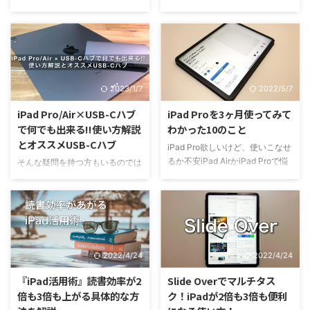
試してみてください。 【一番お
なスペックのSSDを選ぶ事が出来
かない！！とお困りじゃないです
されない！？ もしかしてSSDが
すすめ】外付けSSDにデー ...
ますので、SSD選びに迷っている
か？ いらない写真・動画を消し
故障している！？と焦っていませ
方は是非最後までご覧ください ...
てもすぐに容量いっぱいになって
んか？原因は、SSDのフォーマッ
しまって、どうしようもなくなっ
ト形式にある可能性があります。
ている方も多いと思います。 こ
本記事では、以下項目に関して詳
の記事ではそんな容量不足でお悩
しく解説しています。 iPadで
2023/1/7
2022/5/7
みの方に、外付けSSDを活用する
SSDが認識しない理由SSDの再
方法を紹介しています。
フォーマット方法iPadに適したフ
iPad Pro/Air×USB-Cハブ
iPad Proを3ヶ月使ってみて
iPhone/iPadに外付けSSD？？？
ォーマット形式 iPadでSSDが認
で何でも出来る!!使い方解説
わかった10のこと
と思われる方も多いと思いますの
識しない！どうすればいいの？と
とオススメUSB-Cハブ
iPad Pro欲しいけど、使いこなせ
で、具体的な手順を交えて解説し
困っている方は、是非記事を参考
るか不安iPad AirかiPad Proで悩
ていきます。 容量不足をなんと
にしてください。 【結論】認識
そんな疑問を持つ方もいるのでは
んでいる iPad Pro欲しいけど高
かしたい人は是非最後まで記事を
しない理由は、SSDがNTFS形式
ないでしょうか？ 私もUSB-Cハ
くてなかなか手が出ないし、使い
ご覧ください。 【結論】
になっているかも！ 新しく買っ
ブを購入するまではiPad Pro単体
こなせるか不安。価格面でiPad
iPhone/iPadのデータは外部スト
たSSDは、NTFSという形式で ...
でずっと使用していたのですが、
Airでもいいかなーと悩まれてい
レージ ...
USB-Cハブを入手してからは本
る方も多いのではないでしょう
当に世界が変わりました。 読書
か。 私はiPadを初代iPad(無印)か
だけとかネット検索ぐらいにしか
2022/4/24
2022/4/24
ら使用しており、様々なシリーズ
使わない人にはあまり意味はあり
のiPadに心移りしながら、最終的
ませんが、仕事で使う人やiPadを
『iPad活用術』読書効率が2
Slide Overでマルチタス
にはiPad Proに落ち着いていま
パソコンがわりに使いたい人には
倍も3倍も上がる具体的な方
ク！iPadが2倍も3倍も便利
す。 この記事では、iPadマニア
無くてはならないアクセサリーで