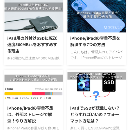
SSDが欲しい 大切なデータを保
いる 安心安全なポータブルSSD
存しているSSDだからこそ、壊れ
が欲しい 機密情報を取り扱って
にくい製品を探しているけど、結
いて、セキュリティ対策のあるポ
局何がいいのか悩まれている方も
ータブルSSDを探しているけど、
2023/1/7
2022/5/2
多いと思います。 記事の信頼性
色々なメーカーから様々な商品が
本業は、半導体を作るための製造
出ていて何を選んだらいいのかわ
iPad用の外付けSSDに転送
iPhone/iPadの容量不足を
装置を設計しているエンジニアで
からない方も多いと思います。
速度500MB/sをおすすめす
解決する7つの方法
す。普段から半導体に関わる仕事
記事の信頼性 本業は、半導体を
る理由
こんにちは。管理人のモアイパパ
をしているので、そんなフィルタ
作るための製造装置を設計してい
です。 iPhone/iPadのストレージ
ーを通してポータブルSSDを紹介
るエンジニアです。 普段から半
iPad用に転送速度が1000MB/s以
容量がいっぱいでアップデートも
していきます。 この記事では、
導体に関わる仕事をしているの
上の外付けSSDを検討していませ
ダウンロードもできない！なんて
SDカード、SSDなどで有名な
で、そんなフィルターを通してポ
んか？ 何も調べずにiPad用で高
経験をされた方も多いと思いま
SanDisk(Westen Digitalグル ...
ータブルSSDを紹介していきま
速転送タイプを購入してしまうと
す。 容量が大きいiPhone/iPadに
す。 この記事では、SSD ...
その性能を発揮できずに割高な買
買い替えるという方法もあります
い物になってしまいます。 私
が、簡単に買い替えるような金額
は、本業で半導体装置エンジニア
2023/1/7
2022/11/20
ではないと思います。 そこで、
をしており、そんなフィルターを
今回はそんな容量不足に悩まれて
通して1000MB/s以上の高速転送
iPhone/iPadの容量不足
iPadでSSDが認識しない？
いる方向けに、小技から恒久的な
タイプではなく、500MB/sの
は、外部ストレージで解
どうすればいいの？フォー
対策まで7つの方法を解説してい
SSDをおすすめする理由を解説し
決！やり方解説
マット方法は？
きます。 iPhone/iPadを買い替え
たいと思います。 この記事を読
る前に、ぜひ今回紹介する方法を
めば、ご自身のiPadに合った最適
iPhone/iPadの容量が残り数GBし
新しく買ったSSDがiPadで認識