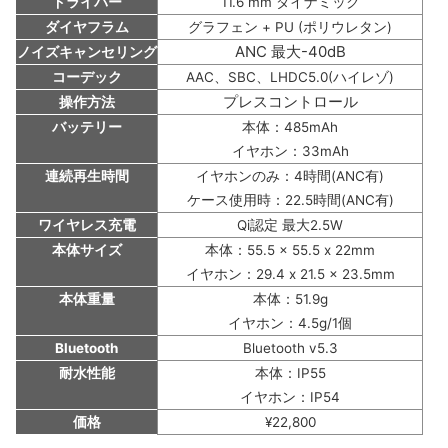
ドライバー
11.6 mm ダイナミック
ダイヤフラム
グラフェン + PU (ポリウレタン)
ANC 最大-40dB
ノイズキャンセリング
コーデック
AAC、SBC、LHDC5.0(ハイレゾ)
プレスコントロール
操作方法
バッテリー
本体：485mAh
イヤホン：33mAh
連続再生時間
イヤホンのみ：4時間(ANC有)
ケース使用時：22.5時間(ANC有)
ワイヤレス充電
Qi認定 最大2.5W
本体サイズ
本体：55.5 × 55.5 x 22mm
イヤホン：29.4 x 21.5 x 23.5mm
本体重量
本体：51.9g
イヤホン：4.5g/1個
Bluetooth
Bluetooth v5.3
耐水性能
本体：IP55
イヤホン：IP54
価格
¥22,800