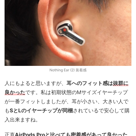
Nothing Ear (2) 装着感
人にもよると思いますが、
耳へのフィット感は
抜群に
良かった
です。私は初期状態のMサイズイヤーチップ
が一番フィットしましたが、耳が小さい、大きい人で
も
SとLのイヤーチップが同梱
されているで安心して購
入出来ますね。
正直
AirPods Proと比べても
密着感
があって良かった