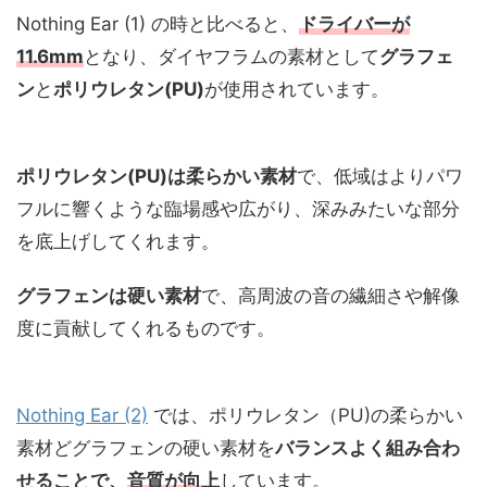
Nothing Ear (1) の時と比べると、
ドライバーが
11.6mm
となり、ダイヤフラムの素材として
グラフェ
ン
と
ポリウレタン(PU)
が使用されています。
ポリウレタン(PU)は柔らかい素材
で、低域はよりパワ
フルに響くような臨場感や広がり、深みみたいな部分
を底上げしてくれます。
グラフェンは硬い素材
で、高周波の音の繊細さや解像
度に貢献してくれるものです。
Nothing Ear (2)
では、ポリウレタン（PU)の柔らかい
素材どグラフェンの硬い素材を
バランスよく組み合わ
せることで、
音質が向上
しています。