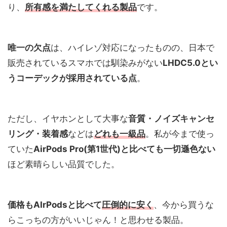
り、
所有感を満たしてくれる製品
です。
唯一の欠点
は、ハイレゾ対応になったものの、日本で
販売されているスマホでは馴染みがない
LHDC5.0とい
うコーデックが採用されている点
。
ただし、イヤホンとして大事な
音質・ノイズキャンセ
リング・装着感
などは
どれも一級品
。私が今まで使っ
ていた
AirPods Pro(第1世代)と比べても一切遜色ない
ほど素晴らしい品質でした。
価格もAIrPodsと比べて
圧倒的に安く
、今から買うな
らこっちの方がいいじゃん！と思わせる製品。