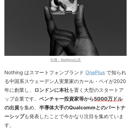
引用：Nothing公式
Nothing はスマートフォンブランド
OnePlus
で知られ
る中国系スウェーデン人実業家のカール・ペイが2020
年に創業し、
ロンドンに本社
を置く大型のスタートア
ップ企業です。
ベンチャー投資家等から
5000万ドル
の出資
を集め、
半導体大手のQualcommとのパートナ
ーシップ
も発表したことで今かなり注目を集めていま
す。