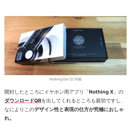
Nothing Ear (2) 内箱
開封したところにイヤホン用アプリ「
Nothing X
」の
ダウンロードQR
を出してくれるところも親切ですし、
なによりこの
デザイン性と表現の仕方が究極におしゃ
れ。