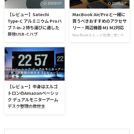
2023/1/7
2025/2/7
CハブAnker PowerExpand 8-in-
持ちの方にドッキングステーショ
1の詳細レビューを行なっていま
ンで有名なBelkinから発売されて
【レビュー】Satechi
MacBook Air/Proと一緒に
す。 記事の信頼性 本業は、半導
いるケーブル型USB-Cハブ
Type-C アルミニウム Proハ
買うべきおすすめのアクセサ
体を作るための製造装置を設計し
Belkin Connect 2.5GbE USB-C
ブ 7-in-2 持ち運びに適した
リー・周辺機器 M1 M2対応
ているエンジニアです。普段から
ハブ 7-in-1のレビューを行って
最強USB-Cハブ
半導体に関わる仕事をしているの
MacBookをもっと快適に使いた
いきます。 記事の信頼性 本業
で、そんなフィルターを通してガ
い MacBookを使いこなせていな
は、半導体を作るための製造装置
MacBook用の一体型USB-Cハブ
ジェットを紹介していきます。
い気がする MacBookは単体でも
を設計しているエンジニア。 普
って実際どうなの？ケーブル型
Sa ...
本当に素晴らしい製品ですが、周
段から半導体に関 ...
USB-Cハブと比べるとどんなメ
辺アクセサリーを使用することで
リットがある？Satechiの一体型
よりMacBookの良さが活かせま
USB-Cハブは良い商品？ そんな
す。 私は10年以上MacBookを使
疑問をお持ちの方は必見！ この
2023/1/7
用しており、購入当初は単体で使
記事では、一体型USB-Cハブ
用していましたが、周辺機器を揃
Satechi Type-C アルミニウム
【レビュー】中身はエルゴ
えていくうちに劇的に作業性が良
Proハブ 7-in-2の詳細レビューを
トロンのAmazonベーシッ
くなることに気づきました。
行なっています。 記事の信頼性
ク デュアルモニターアーム
MacBook用に使ってきた周辺機
本業は、半導体を作るための製造
デスク整理の救世主
器の一部 今では、どんな状況で
装置を設計しているエンジニアで
もMacBook単体で使用すること
す。普段から半導体に関わる仕事
モニターアームを使ってデスクの
は無くなるほど周辺アクセサリー
をしているので、そんなフィルタ
上をスッキリ整理したいAmazon
は私にとって重要なアイテム ...
ーを通してガジェットを紹介して
ベーシックのモニターアームって
いきます。 一 ...
ちょっと高いけど、実際のところ