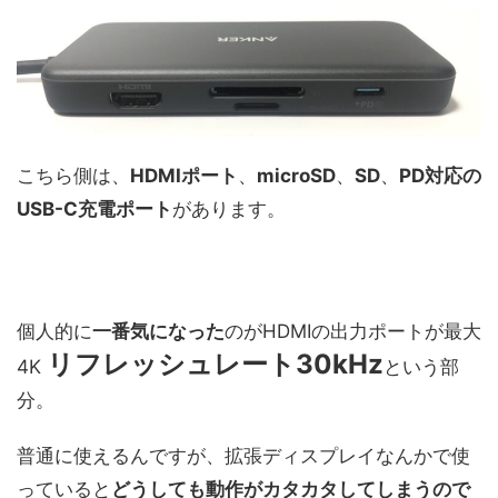
こちら側は、
HDMIポート
、
microSD
、
SD
、
PD対応の
USB-C充電ポート
があります。
個人的に
一番気になった
のがHDMIの出力ポートが最大
リフレッシュレート30kHz
4K
という部
分。
普通に使えるんですが、拡張ディスプレイなんかで使
っていると
どうしても動作がカタカタしてしまうので