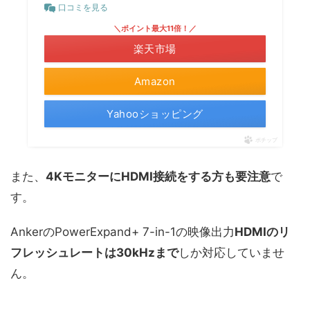
口コミを見る
＼ポイント最大11倍！／
楽天市場
Amazon
Yahooショッピング
ポチップ
また、
4Kモニターに
HDMI接続をする方も要注意
で
す。
AnkerのPowerExpand+ 7-in-1の映像出力
HDMIの
リ
フレッシュレートは30kHzまで
しか対応していませ
ん。