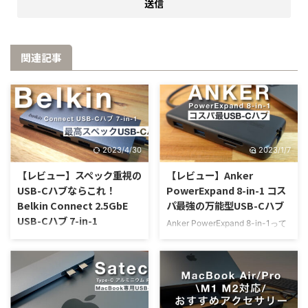
関連記事
2023/4/30
2023/1/7
【レビュー】スペック重視の
【レビュー】Anker
USB-Cハブならこれ！
PowerExpand 8-in-1 コス
Belkin Connect 2.5GbE
パ最強の万能型USB-Cハブ
USB-Cハブ 7-in-1
Anker PowerExpand 8-in-1って
実際のところどうなの？他のケー
Belkin Connect USB-Cハブ 7-
ブル型USB-Cハブと比べるとど
in-1って実際のところどうなの？
んな特徴がある？Satechiの
他のケーブル型USB-Cハブと比
USB-Cハブよりもおすすめ？ そ
べるとどんな特徴があるの？
んな疑問をお持ちの方は必見！
SatechiやAnkerのUSB-Cハブよ
この記事では、ケーブル型USB-
りもおすすめ？ そんな疑問をお