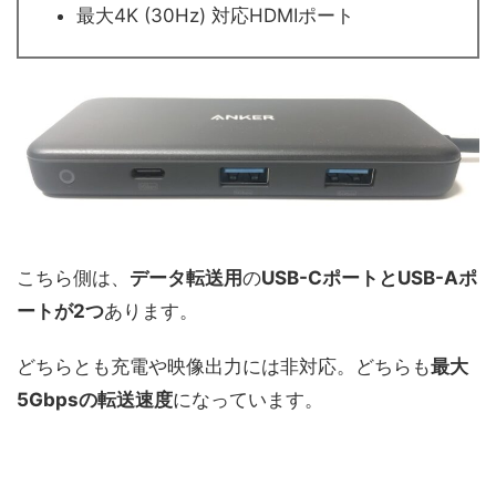
最大4K (30Hz) 対応HDMIポート
こちら側は、
データ転送用
の
USB-Cポート
と
USB-Aポ
ートが2つ
あります。
どちらとも充電や映像出力には非対応。どちらも
最大
5Gbpsの転送速度
になっています。