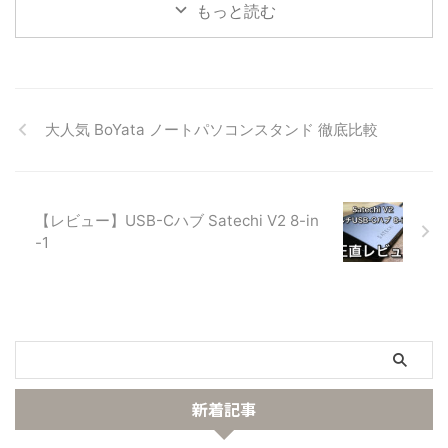
もっと読む
どうなんだろう？モニターアーム
+ PCマウントとして使いたいけ
ど、自分の環境に合う？ モニタ
ーアームに興味はあるけど、高い
しちょっと見た目がスッキリする
程度でしょ？と思う方も多いと思
大人気 BoYata ノートパソコンスタンド 徹底比較
います。 そんな私もモニターア
ームを導入する前までは、どうせ
そんな変わらないよ！と思ってい
ました。しかし、アーム導入後
は、モニターが浮いていることで
【レビュー】USB-Cハブ Satechi V2 8-in
作業環境が劇的に改善し、最初っ
-1
から買っておけばよかった ...
新着記事