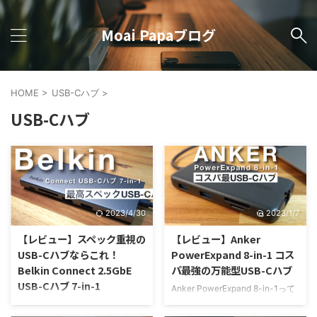
Moai Papaブログ
HOME
>
USB-Cハブ
>
USB-Cハブ
2023/4/30
2023/1/7
【レビュー】スペック重視の
【レビュー】Anker
USB-Cハブならこれ！
PowerExpand 8-in-1 コス
Belkin Connect 2.5GbE
パ最強の万能型USB-Cハブ
USB-Cハブ 7-in-1
Anker PowerExpand 8-in-1って
実際のところどうなの？他のケー
Belkin Connect USB-Cハブ 7-
ブル型USB-Cハブと比べるとど