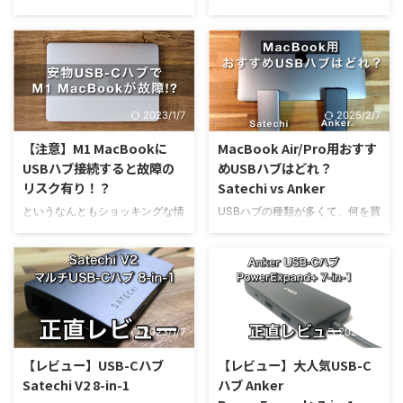
簡単配線整理術に関する記事で
もMacBook単体で使用すること
ないでしょうか？ 私もUSB-Cハ
す。普段から半導体に関わる仕事
す。 私はM1 MacBook Airをデス
は無くなるほど周辺アクセサリー
ブを購入するまではiPad Pro単体
をしているので、そんなフィルタ
クトップ環境にするために、
は私にとって重要なアイテム ...
でずっと使用していたのですが、
ーを通してガジェットを紹介して
USB-Cハブを常設しているので
USB-Cハブを入手してからは本
いきます。 一 ...
すが、ハブ周りのごちゃごちゃし
当に世界が変わりました。 読書
た配線がどうしても気になってい
だけとかネット検索ぐらいにしか
2023/1/7
2025/2/7
ました。 そこで、100均であるア
使わない人にはあまり意味はあり
イテムをゲットすることで、超簡
ませんが、仕事で使う人やiPadを
【注意】M1 MacBookに
MacBook Air/Pro用おすす
単に配線をスッキリさせる事がで
パソコンがわりに使いたい人には
USBハブ接続すると故障の
めUSBハブはどれ？
きました。 USBハブ周りの配線
無くてはならないアクセサリーで
リスク有り！？
Satechi vs Anker
が気になっている方は是非最後ま
す。 iPad Pro/AirとUSB-Cハブが
で記事をご覧ください。 USBハ
あればノートパソコンなんていら
というなんともショッキングな情
USBハブの種類が多くて、何を買
ブ周りのごちゃごちゃした配線を
ないかも？と思えるほど便利にな
報が飛び込んできました！ 数千
えばいいかわからない Satehchi
なんとかしたい！ 使っていて特
りますので、是非最後までご覧く
円のUSB-Cハブのせいで、せっ
とAnkerって結局どっちがいい
に問題は ...
ださい。 【結論】iPa ...
かく買った高価なM1 MacBook
の？ MacBook用だったらどれが
を壊したくないと思いますので、
おすすめ？ 外部モニターやUSB-
いったいどんな事が起きているの
Aの周辺機器を使うために、USB
か、どんな対策をしたらいいの
ハブを検討している人も多いと思
2023/1/7
2023/1/7
か、ということを調べました。
います。 私もM1 MacBook Air用
これからUSB-Cハブを買おうと
にUSB-Cハブを購入しようとし
【レビュー】USB-Cハブ
【レビュー】大人気USB-C
している人も、現在ハブを使って
た時に、SatechiとAnkerどちら
Satechi V2 8-in-1
ハブ Anker
いる人もM1 MacBookを壊さな
を買おうか悩んだ経験がありま