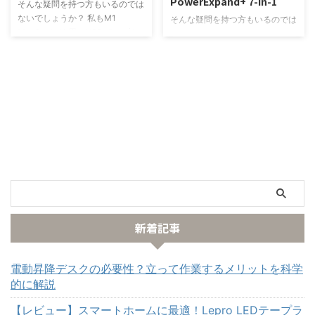
PowerExpand+ 7-in-1
そんな疑問を持つ方もいるのでは
いために是非この記事を参考にし
す。 そして、4K60Hzに対応し
ないでしょうか？ 私もM1
てください。 M1 MacBook
ていないUSBハブを買ってしま
そんな疑問を持つ方もいるのでは
MacBook Air用でUSB-Cハブを
Air/ProにUSB-Cハブで故障のリ
い、買い直す羽目になりました。
ないでしょうか？ 私もM1
選ぶ際に、ちょっと高いなー…と
スク！？ どんな現象が起きてし
記事の信頼性 本業は、半導体を
MacBook Air用として一番最初に
躊躇してしまい、Ankerの
まうのか 出典:Apple S ...
作るた ...
購入したUSB-Cハブでした！ し
PowerExpand+ 7-in-1という
かし、使用用途次第では気になる
USB-Cハブを購入しました。 し
ポイントもあるので、購入を検討
かし、結局SatechiのUSB-Cハブ
している方は是非この記事をご覧
に買い換える決断をしました。
下さい。 【結論】持ち運び用の
USB-Cハブの購入を検討してい
USB-Cハブとしては、万能でコ
る方は、後悔しないためにも是非
スパ◎ USB-A 3.0 ×2、USB-
この記事をご覧下さい。 【結
C、SDカード、micro SDカー
論】ちょっと高めだけど、これが
ド、HDMI、PD対応USB-C充電
万能◎ USB-A 3.0 ×3、SDカー
ポート これ1個あれば一般的な用
ド、micro SDカード、HDMI、
途で困ることはほとんど無いと言
PD ...
ってもいいぐらい機能が充実して
新着記事
います。 また、An ...
電動昇降デスクの必要性？立って作業するメリットを科学
的に解説
【レビュー】スマートホームに最適！Lepro LEDテープラ