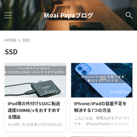
Moai Papaブログ
HOME
>
SSD
SSD
2023/1/7
2022/5/2
iPad用の外付けSSDに転送
iPhone/iPadの容量不足を
速度500MB/sをおすすめす
解決する7つの方法
る理由
こんにちは。管理人のモアイパパ
です。 iPhone/iPadのストレージ
iPad用に転送速度が1000MB/s以
容量がいっぱいでアップデートも
上の外付けSSDを検討していませ
ダウンロードもできない！なんて
んか？ 何も調べずにiPad用で高