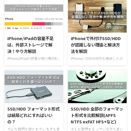
経験をされた方も多いと思いま
速転送タイプを購入してしまうと
す。 容量が大きいiPhone/iPadに
その性能を発揮できずに割高な買
買い替えるという方法もあります
い物になってしまいます。 私
が、簡単に買い替えるような金額
は、本業で半導体装置エンジニア
2023/1/7
2023/1/7
ではないと思います。 そこで、
をしており、そんなフィルターを
今回はそんな容量不足に悩まれて
通して1000MB/s以上の高速転送
iPhone/iPadの容量不足
iPhoneで外付けSSD/HDD
いる方向けに、小技から恒久的な
タイプではなく、500MB/sの
は、外部ストレージで解
が認識しない理由と解決方
対策まで7つの方法を解説してい
SSDをおすすめする理由を解説し
決！やり方解説
法を解説
きます。 iPhone/iPadを買い替え
たいと思います。 この記事を読
る前に、ぜひ今回紹介する方法を
めば、ご自身のiPadに合った最適
iPhone/iPadの容量が残り数GBし
iPhoneにSSD/HDDを接続したの
試してみてください。 【一番お
なスペックのSSDを選ぶ事が出来
かない！！とお困りじゃないです
に認識しない！！なんで！？ と
すすめ】外付けSSDにデー ...
ますので、SSD選びに迷っている
か？ いらない写真・動画を消し
困っていませんか？ 実は、
方は是非最後までご覧ください ...
てもすぐに容量いっぱいになって
SSD/HDDのUSB type-Aなどか
しまって、どうしようもなくなっ
らLightningに変換し、iPhoneに
ている方も多いと思います。 こ
つなげるだけだと認識しない可能
の記事ではそんな容量不足でお悩
性がとても高いです。 このブロ
2022/4/24
2022/4/24
みの方に、外付けSSDを活用する
グでは、なぜ直接接続するだけだ
方法を紹介しています。
と認識しないのか、どうやったら
SSD/HDD フォーマット形式
SSD/HDD 全部のフォーマッ
iPhone/iPadに外付けSSD？？？
iPhoneでSSD/HDDを認識させら
は結局どれにすればいい
ト形式を比較解説(APFS
と思われる方も多いと思いますの
れるのかを解説しています。
の？
NTFS exFAT HFS+など)
で、具体的な手順を交えて解説し
iPhoneにSSD/HDDを接続したけ
ていきます。 容量不足をなんと
ど、うまく認識しない方は、ぜひ
そんな疑問を持たれている方も多
そんな疑問をもっている方も多い