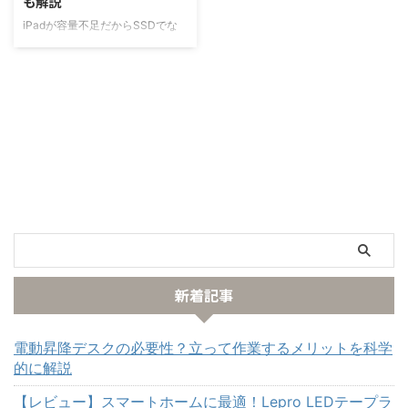
も解説
【結論】衝撃的に小さい。持ち運
困っている方は、是非記事を参考
び用として最適なSSD この製品
にしてください。 【結論】認識
iPadが容量不足だからSSDでな
の特徴はなんと言ってもカードサ
しない理由は、SSDがNTFS形式
んとかしたい！ だけど、どんな
イズよりも小さい超小型で軽量の
になっているかも！ 新しく買っ
SSDを選んだらいいかわからな
SSDでありながら、最大容量1TB
たSSDは、NTFSという形式で ...
い・・・ と悩んでいませんか？
でかつ最大 ...
iPad mini/Air/Pro/AirでUSB-Cポ
ートになり、外付けSSDとの連携
が取りやすくなりました。ただ、
どういうものを選んだらいいか悩
む方も多いと思います。 本記事
では、iPad mini/Air/Proにポータ
ブルSSDをおすすめする理由とお
すすめ商品を3つご紹介します。
記事の信頼性 Apple製品が大好き
なガジェットオタクです。 本業
は、半導体をつくるための装置 ...
新着記事
電動昇降デスクの必要性？立って作業するメリットを科学
的に解説
【レビュー】スマートホームに最適！Lepro LEDテープラ