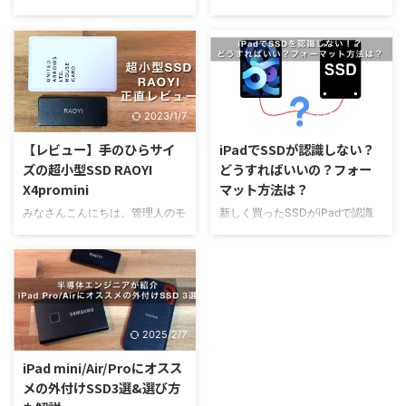
かしたい人は是非最後まで記事を
参考にしてください。 【結論】
いと思います。 よくわからない
と思います。 よくわからないか
ご覧ください。 【結論】
Lightning - USB3 カメラ ...
から、一番汎用性がありそうなも
ら、一番汎用性がありそうなもの
iPhone/iPadのデータは外部スト
のにしてしまうと、停電などの障
にしてしまうと、停電などの障害
レージ ...
害でデータが全損してしまっ
でデータが全損してしまった！！
た！！なんて悲しいことになる可
なんて悲しいことになる可能性も
能性もあります。 この記事で
あります。 この記事では、それ
2023/1/7
2022/11/20
は、それぞれの環境ではどんなフ
ぞれのフォーマット形式の違いを
ォーマット形式がオススメなのか
解説していますので、ご自身の環
【レビュー】手のひらサイ
iPadでSSDが認識しない？
を解説していますので、フォーマ
境にあったフォーマット形式選び
ズの超小型SSD RAOYI
どうすればいいの？フォー
ット形式選びに悩まれている方は
の参考にしてください。 【結
X4promini
マット方法は？
ぜひ参考にしてください。 結局
論】各フォーマット形式の違いま
どのフォーマット形式にすればい
とめ
みなさんこんにちは。管理人のモ
新しく買ったSSDがiPadで認識
いの？ SSD/HDDのフォーマット
APFSNTFSexFATFAT32HFS+M
アイパパです。 今回は、超小型
されない！？ もしかしてSSDが
形式の簡易的な選び方 結論は、
ac OS◎×○○◎Windows
SSDで有名なRAOYIのSSDをレ
故障している！？と焦っていませ
上記表のように選んでいただけれ
OS×◎○○×最大ドライブ容量実
ビューしていこうと思います。
んか？原因は、SSDのフォーマッ
ば問題ないと思います。 基本的
質無制限実質無制限実 ...
RAOYIという名前を初めて聞く人
ト形式にある可能性があります。
...
の方が多いと思いますので、正直
本記事では、以下項目に関して詳
に思ったことを書いていこうと思
しく解説しています。 iPadで
2025/2/7
います。 忖度なしで、微妙だと
SSDが認識しない理由SSDの再
思うポイントもバシバシつっこん
フォーマット方法iPadに適したフ
iPad mini/Air/Proにオスス
でいきますので、SSDを探してい
ォーマット形式 iPadでSSDが認
メの外付けSSD3選&選び方
る人は是非参考にしてください。
識しない！どうすればいいの？と