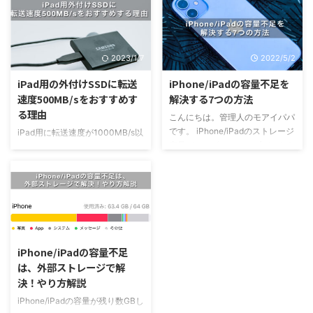
悩まれている方も多いと思いま
ーカーから様々な商品が出ていて
す。 この記事では、SDカード、
何を選んだらいいのかわからない
SSDなどで有名な
方も多いと思います。 この記事
SanDisk(Westen Digitalグルー
では、SSDの最重要部品でもある
2023/1/7
2022/5/2
プ)から発売されている防滴防塵
NANDフラッシュメモリ世界一の
対応のSanDiskエクストリームポ
Samusungから発売されている指
iPad用の外付けSSDに転送
iPhone/iPadの容量不足を
ータブルSSDを紹介していきま
紋認証付きのポータブルSSD
速度500MB/sをおすすめす
解決する7つの方法
す。 この記事を読むことで、ど
Samusung T7 Touchを紹介して
る理由
こんにちは。管理人のモアイパパ
んな人にSanDiskエクストリーム
いきます。 この記事を読むこと
です。 iPhone/iPadのストレージ
ポータブルSSDが向いているのか
で、どんな人がSamusung T7
iPad用に転送速度が1000MB/s以
容量がいっぱいでアップデートも
分かりますので、ポータブルSSD
Touchに向いているのか分かりま
上の外付けSSDを検討していませ
ダウンロードもできない！なんて
を探している方は是非参考にして
すので、ポータブルSSDを探して
んか？ 何も調べずにiPad用で高
経験をされた方も多いと思いま
ください。 【結論】雑に扱って
いる方は是非参考にして ...
速転送タイプを購入してしまうと
す。 容量が大きいiPhone/iPadに
も壊 ...
その性能を発揮できずに割高な買
買い替えるという方法もあります
い物になってしまいます。 私
が、簡単に買い替えるような金額
は、本業で半導体装置エンジニア
2023/1/7
ではないと思います。 そこで、
をしており、そんなフィルターを
今回はそんな容量不足に悩まれて
通して1000MB/s以上の高速転送
iPhone/iPadの容量不足
いる方向けに、小技から恒久的な
タイプではなく、500MB/sの
は、外部ストレージで解
対策まで7つの方法を解説してい
SSDをおすすめする理由を解説し
決！やり方解説
きます。 iPhone/iPadを買い替え
たいと思います。 この記事を読
る前に、ぜひ今回紹介する方法を
めば、ご自身のiPadに合った最適
iPhone/iPadの容量が残り数GBし
試してみてください。 【一番お