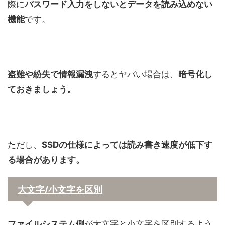
際に
パスワード入力
をしないとデータを読み込めない
機能
です。
盗難や紛失で情報漏洩
するとヤバい場合は、
暗号化し
ておきましょう。
ただし、
SSDの仕様によっては
読み書き速度が低下す
る
場合があります。
大文字/小文字を区別
ファイルシステム側
が大文字と小文字を区別するよう