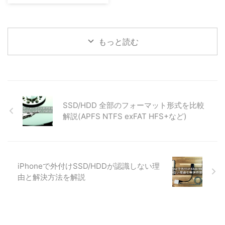
なスペックのSSDを選ぶ事が出来
かない！！とお困りじゃないです
すすめ】外付けSSDにデー ...
ますので、SSD選びに迷っている
か？ いらない写真・動画を消し
方は是非最後までご覧ください ...
てもすぐに容量いっぱいになって
しまって、どうしようもなくなっ
もっと読む
ている方も多いと思います。 こ
の記事ではそんな容量不足でお悩
みの方に、外付けSSDを活用する
方法を紹介しています。
iPhone/iPadに外付けSSD？？？
と思われる方も多いと思いますの
で、具体的な手順を交えて解説し
SSD/HDD 全部のフォーマット形式を比較
ていきます。 容量不足をなんと
解説(APFS NTFS exFAT HFS+など)
かしたい人は是非最後まで記事を
ご覧ください。 【結論】
iPhone/iPadのデータは外部スト
レージ ...
iPhoneで外付けSSD/HDDが認識しない理
由と解決方法を解説