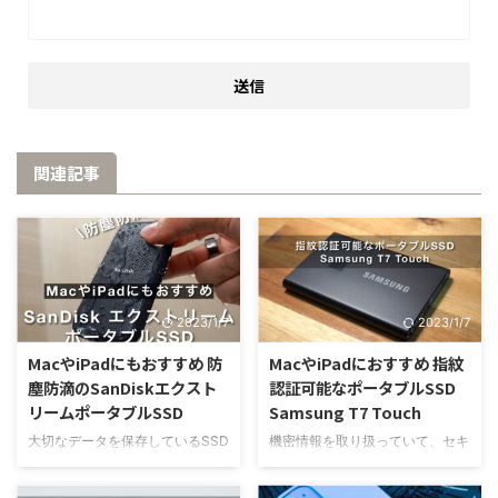
関連記事
2023/1/7
2023/1/7
MacやiPadにもおすすめ 防
MacやiPadにおすすめ 指紋
塵防滴のSanDiskエクスト
認証可能なポータブルSSD
リームポータブルSSD
Samsung T7 Touch
大切なデータを保存しているSSD
機密情報を取り扱っていて、セキ
だからこそ、壊れにくい製品を探
ュリティ対策のあるポータブル
しているけど、結局何がいいのか
SSDを探しているけど、色々なメ